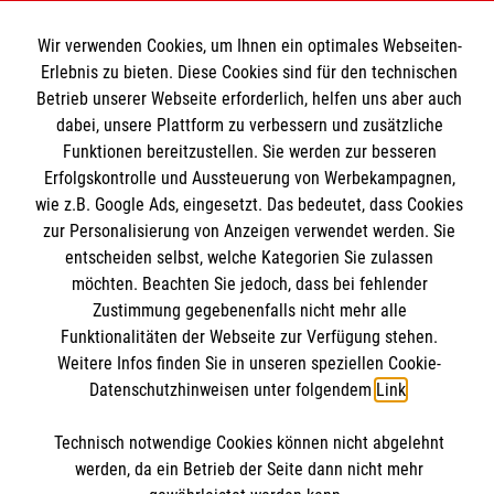
Fachbereich Betriebssanitäter
Informationen
Wir verwenden Cookies, um Ihnen ein optimales Webseiten-
Fachbereich Einsatzdienste / Katastrophenschutz
Erlebnis zu bieten. Diese Cookies sind für den technischen
Malteser Grundausbildung
Betrieb unserer Webseite erforderlich, helfen uns aber auch
Kontakt
dabei, unsere Plattform zu verbessern und zusätzliche
Fachbereich Rettungsdienst
Impressum
Funktionen bereitzustellen. Sie werden zur besseren
Malteser online
Spenden und Helfen
Erfolgskontrolle und Aussteuerung von Werbekampagnen,
Datenschutz
Die Malteser in Baden-Württemberg
wie z.B. Google Ads, eingesetzt. Das bedeutet, dass Cookies
zur Personalisierung von Anzeigen verwendet werden. Sie
Malteserorden
entscheiden selbst, welche Kategorien Sie zulassen
Malteser Jugend
Spendenkonto
möchten. Beachten Sie jedoch, dass bei fehlender
Malteser International
Zustimmung gegebenenfalls nicht mehr alle
Funktionalitäten der Webseite zur Verfügung stehen.
Mediathek
Empfänger: Malteser Hilfsdienst e.V.
Weitere Infos finden Sie in unseren speziellen Cookie-
Sharepoint
Datenschutzhinweisen unter folgendem
Link
.
IBAN: DE90 6005 0101 0001 2706 88
Soziale Netzwerke
BIC: SOLADEST600
Technisch notwendige Cookies können nicht abgelehnt
werden, da ein Betrieb der Seite dann nicht mehr