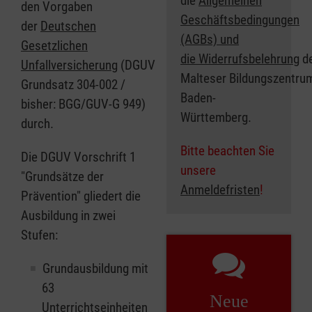
die
Allgemeinen
den Vorgaben
Geschäftsbedingungen
der
Deutschen
(AGBs) und
Gesetzlichen
die Widerrufsbelehrung
d
Unfallversicherung
(DGUV
Malteser Bildungszentru
Grundsatz 304-002 /
Baden-
bisher: BGG/GUV-G 949)
Württemberg.
durch.
Bitte beachten Sie
Die DGUV Vorschrift 1
unsere
"Grundsätze der
Anmeldefristen
!
Prävention" gliedert die
Ausbildung in zwei
Stufen:
Grundausbildung mit
63
Neue
Unterrichtseinheiten