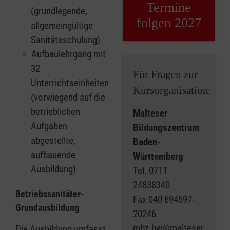
Termine
(grundlegende,
folgen 2027
allgemeingültige
Sanitätsschulung)
Aufbaulehrgang mit
32
Für Fragen zur
Unterrichtseinheiten
Kursorganisation:
(vorwiegend auf die
betrieblichen
Malteser
Aufgaben
Bildungszentrum
abgestellte,
Baden-
aufbauende
Württemberg
Ausbildung)
Tel.
0711
24838340
Betriebssanitäter-
Fax
040 694597-
Grundausbildung
20246
mbz.bw@malteser
Die Ausbildung umfasst