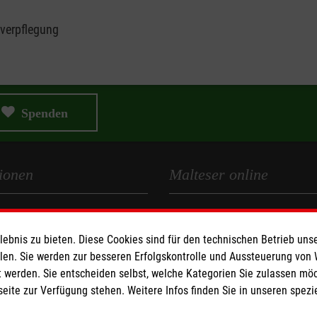
verpflegung
Spenden
ionen
Malteser online
Malteserorden
Malteser Jugend
bnis zu bieten. Diese Cookies sind für den technischen Betrieb unse
llen. Sie werden zur besseren Erfolgskontrolle und Aussteuerung von
z
Malteser International
 werden. Sie entscheiden selbst, welche Kategorien Sie zulassen mö
Sharepoint
seite zur Verfügung stehen. Weitere Infos finden Sie in unseren spe