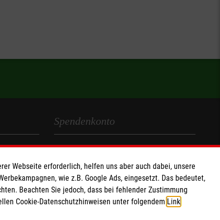
Spendenkonto
Empfänger: Malteser Hilfsdienst e.V.
IBAN: DE90 6005 0101 0001 2706 88
rer Webseite erforderlich, helfen uns aber auch dabei, unsere
 Werbekampagnen, wie z.B. Google Ads, eingesetzt. Das bedeutet,
BIC: SOLADEST600
chten. Beachten Sie jedoch, dass bei fehlender Zustimmung
Soziale Netzwerke
ziellen Cookie-Datenschutzhinweisen unter folgendem
Link
.