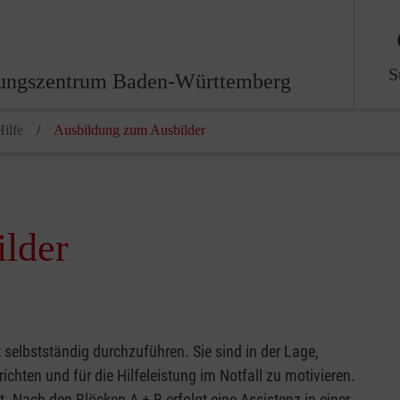
S
ungszentrum Baden-Württemberg
Hilfe
Ausbildung zum Ausbilder
lder
 selbstständig durchzuführen. Sie sind in der Lage,
hten und für die Hilfeleistung im Notfall zu motivieren.
t. Nach den Blöcken A + B erfolgt eine Assistenz in einer