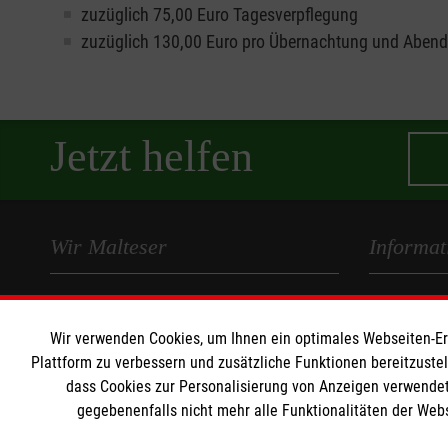
zuzüglich 75,00 Euro Tagesverpflegung
zuzüglich 130,00 Euro pro Übernachtung und Abend
Jetzt helfen
Wir Malteser
Informat
Fachbereich Ausbildung
Kontakt
Fachbereich Betriebssanitäter
Impressum
Wir verwenden Cookies, um Ihnen ein optimales Webseiten-Erle
Plattform zu verbessern und zusätzliche Funktionen bereitzuste
Fachbereich Einsatzdienste /
Datenschut
dass Cookies zur Personalisierung von Anzeigen verwendet
Katastrophenschutz
gegebenenfalls nicht mehr alle Funktionalitäten der Web
Malteser Grundausbildung