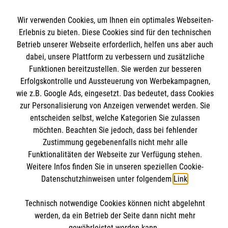
Fachbereich Ausbildung
Wir verwenden Cookies, um Ihnen ein optimales Webseiten-
Erlebnis zu bieten. Diese Cookies sind für den technischen
Fachbereich Betriebssanitäter
Informationen
Betrieb unserer Webseite erforderlich, helfen uns aber auch
Fachbereich Einsatzdienste / Katastrophenschutz
dabei, unsere Plattform zu verbessern und zusätzliche
Malteser Grundausbildung
Funktionen bereitzustellen. Sie werden zur besseren
Kontakt
Erfolgskontrolle und Aussteuerung von Werbekampagnen,
Fachbereich Rettungsdienst
Impressum
wie z.B. Google Ads, eingesetzt. Das bedeutet, dass Cookies
Malteser online
Spenden und Helfen
zur Personalisierung von Anzeigen verwendet werden. Sie
Datenschutz
Die Malteser in Baden-Württemberg
entscheiden selbst, welche Kategorien Sie zulassen
möchten. Beachten Sie jedoch, dass bei fehlender
Malteserorden
Zustimmung gegebenenfalls nicht mehr alle
Malteser Jugend
Spendenkonto
Funktionalitäten der Webseite zur Verfügung stehen.
Malteser International
Weitere Infos finden Sie in unseren speziellen Cookie-
Mediathek
Datenschutzhinweisen unter folgendem
Link
.
Empfänger: Malteser Hilfsdienst e.V.
Sharepoint
Technisch notwendige Cookies können nicht abgelehnt
IBAN: DE90 6005 0101 0001 2706 88
Soziale Netzwerke
werden, da ein Betrieb der Seite dann nicht mehr
BIC: SOLADEST600
gewährleistet werden kann.