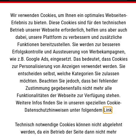
Fachbereich Ausbildung
Wir verwenden Cookies, um Ihnen ein optimales Webseiten-
Fachbereich Betriebssanitäter
Informationen
Erlebnis zu bieten. Diese Cookies sind für den technischen
Fachbereich Einsatzdienste / Katastrophenschutz
Betrieb unserer Webseite erforderlich, helfen uns aber auch
dabei, unsere Plattform zu verbessern und zusätzliche
Malteser Grundausbildung
Kontakt
Funktionen bereitzustellen. Sie werden zur besseren
Fachbereich Rettungsdienst
Erfolgskontrolle und Aussteuerung von Werbekampagnen,
Impressum
Malteser online
Spenden und Helfen
wie z.B. Google Ads, eingesetzt. Das bedeutet, dass Cookies
Datenschutz
Die Malteser in Baden-Württemberg
zur Personalisierung von Anzeigen verwendet werden. Sie
entscheiden selbst, welche Kategorien Sie zulassen
Malteserorden
möchten. Beachten Sie jedoch, dass bei fehlender
Malteser Jugend
Spendenkonto
Zustimmung gegebenenfalls nicht mehr alle
Funktionalitäten der Webseite zur Verfügung stehen.
Malteser International
Weitere Infos finden Sie in unseren speziellen Cookie-
Mediathek
Datenschutzhinweisen unter folgendem
Link
.
Empfänger: Malteser Hilfsdienst e.V.
Sharepoint
IBAN: DE90 6005 0101 0001 2706 88
Soziale Netzwerke
Technisch notwendige Cookies können nicht abgelehnt
BIC: SOLADEST600
werden, da ein Betrieb der Seite dann nicht mehr