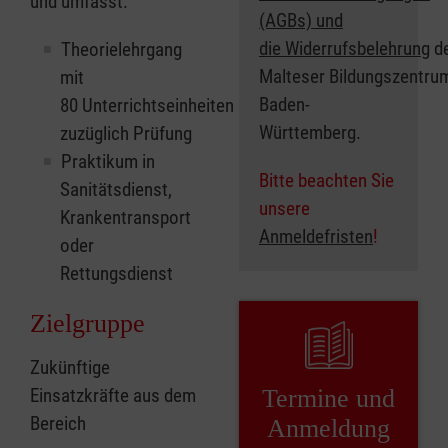
und
umfasst:
(AGBs) und
die Widerrufsbelehrung
d
Theorielehrgang
Malteser Bildungszentru
mit
Baden-
80 Unterrichtseinheiten
Württemberg.
zuzüglich Prüfung
Praktikum in
Bitte beachten Sie
Sanitätsdienst,
unsere
Krankentransport
Anmeldefristen
!
oder
Rettungsdienst
Zielgruppe
Zukünftige
Einsatzkräfte aus dem
Termine und
Bereich
Anmeldung