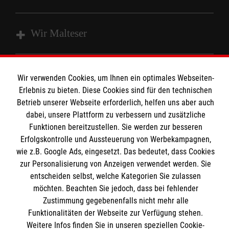
Wir Malteser
Fachbereich Ausbildung
Wir verwenden Cookies, um Ihnen ein optimales Webseiten-
Fachbereich Betriebssanitäter
Informationen
Erlebnis zu bieten. Diese Cookies sind für den technischen
Fachbereich Einsatzdienste / Katastrophenschutz
Betrieb unserer Webseite erforderlich, helfen uns aber auch
dabei, unsere Plattform zu verbessern und zusätzliche
Malteser Grundausbildung
Kontakt
Funktionen bereitzustellen. Sie werden zur besseren
Fachbereich Rettungsdienst
Erfolgskontrolle und Aussteuerung von Werbekampagnen,
Impressum
Malteser online
Spenden und Helfen
wie z.B. Google Ads, eingesetzt. Das bedeutet, dass Cookies
Datenschutz
zur Personalisierung von Anzeigen verwendet werden. Sie
Die Malteser in Baden-Württemberg
entscheiden selbst, welche Kategorien Sie zulassen
Malteserorden
möchten. Beachten Sie jedoch, dass bei fehlender
Malteser Jugend
Zustimmung gegebenenfalls nicht mehr alle
Spendenkonto
Funktionalitäten der Webseite zur Verfügung stehen.
Malteser International
Weitere Infos finden Sie in unseren speziellen Cookie-