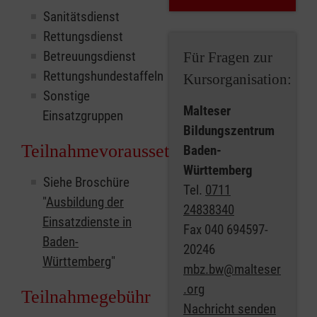
Sanitätsdienst
Rettungsdienst
Betreuungsdienst
Für Fragen zur
Rettungshundestaffeln
Kursorganisation:
Sonstige
Malteser
Einsatzgruppen
Bildungszentrum
Teilnahmevoraussetzungen
Baden-
Württemberg
Siehe Broschüre
Tel.
0711
"
Ausbildung der
24838340
Einsatzdienste in
Fax
040 694597-
Baden-
20246
Württemberg
"
mbz.bw@malteser
.org
Teilnahmegebühr
Nachricht senden