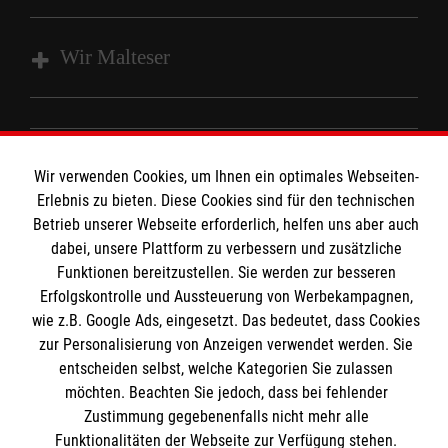
Wir Malteser
Fachbereich Ausbildung
Fachbereich Betriebssanitäter
Informationen
Wir verwenden Cookies, um Ihnen ein optimales Webseiten-
Fachbereich Einsatzdienste / Katastrophenschutz
Erlebnis zu bieten. Diese Cookies sind für den technischen
Malteser Grundausbildung
Betrieb unserer Webseite erforderlich, helfen uns aber auch
Kontakt
dabei, unsere Plattform zu verbessern und zusätzliche
Fachbereich Rettungsdienst
Impressum
Funktionen bereitzustellen. Sie werden zur besseren
Malteser online
Spenden und Helfen
Erfolgskontrolle und Aussteuerung von Werbekampagnen,
Datenschutz
Die Malteser in Baden-Württemberg
wie z.B. Google Ads, eingesetzt. Das bedeutet, dass Cookies
zur Personalisierung von Anzeigen verwendet werden. Sie
Malteserorden
entscheiden selbst, welche Kategorien Sie zulassen
Malteser Jugend
Spendenkonto
möchten. Beachten Sie jedoch, dass bei fehlender
Malteser International
Zustimmung gegebenenfalls nicht mehr alle
Funktionalitäten der Webseite zur Verfügung stehen.
Mediathek