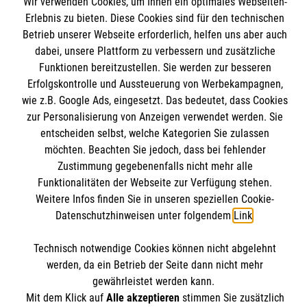
Wir verwenden Cookies, um Ihnen ein optimales Webseiten-
Erlebnis zu bieten. Diese Cookies sind für den technischen
Malteser Grundausbildung
Kontakt
Betrieb unserer Webseite erforderlich, helfen uns aber auch
Fachbereich Rettungsdienst
dabei, unsere Plattform zu verbessern und zusätzliche
Impressum
Malteser online
Spenden und Helfen
Funktionen bereitzustellen. Sie werden zur besseren
Datenschutz
Erfolgskontrolle und Aussteuerung von Werbekampagnen,
Die Malteser in Baden-Württemberg
wie z.B. Google Ads, eingesetzt. Das bedeutet, dass Cookies
Malteserorden
zur Personalisierung von Anzeigen verwendet werden. Sie
Malteser Jugend
entscheiden selbst, welche Kategorien Sie zulassen
Spendenkonto
möchten. Beachten Sie jedoch, dass bei fehlender
Malteser International
Zustimmung gegebenenfalls nicht mehr alle
Mediathek
Funktionalitäten der Webseite zur Verfügung stehen.
Empfänger: Malteser Hilfsdienst e.V.
Sharepoint
Weitere Infos finden Sie in unseren speziellen Cookie-
IBAN: DE90 6005 0101 0001 2706 88
Soziale Netzwerke
Datenschutzhinweisen unter folgendem
Link
.
BIC: SOLADEST600
Technisch notwendige Cookies können nicht abgelehnt
werden, da ein Betrieb der Seite dann nicht mehr
Der Malteser Hilfsdienst e.V. ist als eingetragene
gewährleistet werden kann.
gemeinnützige Organisation von der Körperschaft- und
Mit dem Klick auf
Alle akzeptieren
stimmen Sie zusätzlich