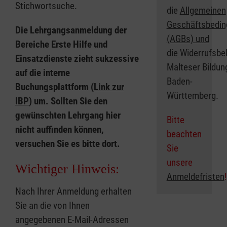
Stichwortsuche.
die
Allgemeinen
Geschäftsbedi
Die Lehrgangsanmeldung der
(AGBs) und
Bereiche Erste Hilfe und
die Widerrufsbe
Einsatzdienste zieht sukzessive
Malteser Bildu
auf die interne
Baden-
Buchungsplattform (
Link zur
Württemberg.
IBP
) um. Sollten Sie den
gewünschten Lehrgang hier
Bitte
nicht auffinden können,
beachten
versuchen Sie es bitte dort.
Sie
unsere
Wichtiger Hinweis:
Anmeldefristen
!
Nach Ihrer Anmeldung erhalten
Sie an die von Ihnen
angegebenen E-Mail-Adressen