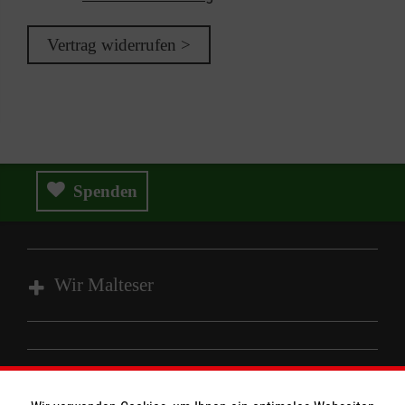
Vertrag widerrufen >
Spenden
Wir Malteser
Fachbereich Ausbildung
Fachbereich Betriebssanitäter
Informationen
Fachbereich Einsatzdienste / Katastrophenschutz