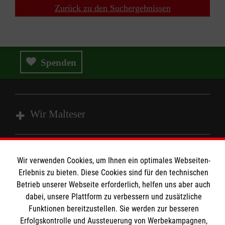
Zurück zu den Suchergebnissen
Spenden
Wir Malteser
Fachbereich Ausbildung
Wir verwenden Cookies, um Ihnen ein optimales Webseiten-
Fachbereich Betriebssanitäter
Informationen
Erlebnis zu bieten. Diese Cookies sind für den technischen
Fachbereich Einsatzdienste / Katastrophenschutz
Betrieb unserer Webseite erforderlich, helfen uns aber auch
Malteser Grundausbildung
dabei, unsere Plattform zu verbessern und zusätzliche
Kontakt
Funktionen bereitzustellen. Sie werden zur besseren
Fachbereich Rettungsdienst
Erfolgskontrolle und Aussteuerung von Werbekampagnen,
Impressum