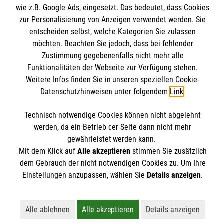
Malteser online
Spenden und Helfen
wie z.B. Google Ads, eingesetzt. Das bedeutet, dass Cookies
Datenschutz
Die Malteser in Baden-Württemberg
zur Personalisierung von Anzeigen verwendet werden. Sie
entscheiden selbst, welche Kategorien Sie zulassen
Malteserorden
möchten. Beachten Sie jedoch, dass bei fehlender
Malteser Jugend
Spendenkonto
Zustimmung gegebenenfalls nicht mehr alle
Malteser International
Funktionalitäten der Webseite zur Verfügung stehen.
Weitere Infos finden Sie in unseren speziellen Cookie-
Mediathek
Empfänger: Malteser Hilfsdienst e.V.
Datenschutzhinweisen unter folgendem
Link
.
Sharepoint
IBAN: DE90 6005 0101 0001 2706 88
Soziale Netzwerke
Technisch notwendige Cookies können nicht abgelehnt
BIC: SOLADEST600
werden, da ein Betrieb der Seite dann nicht mehr
gewährleistet werden kann.
Mit dem Klick auf
Alle akzeptieren
stimmen Sie zusätzlich
Der Malteser Hilfsdienst e.V. ist als eingetragene
dem Gebrauch der nicht notwendigen Cookies zu. Um Ihre
gemeinnützige Organisation von der Körperschaft- und
Einstellungen anzupassen, wählen Sie
Details anzeigen
.
Gewerbesteuer befreit.
Alle ablehnen
Alle akzeptieren
Details anzeigen
Lehnt alle nicht-essentiellen Cookies ab
Akzeptiert alle Cookies einschließl
Öffnet detailli