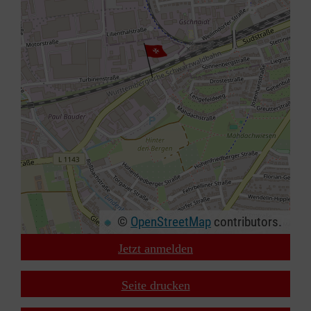
©
OpenStreetMap
contributors.
Jetzt anmelden
+
−
Seite drucken
⇧